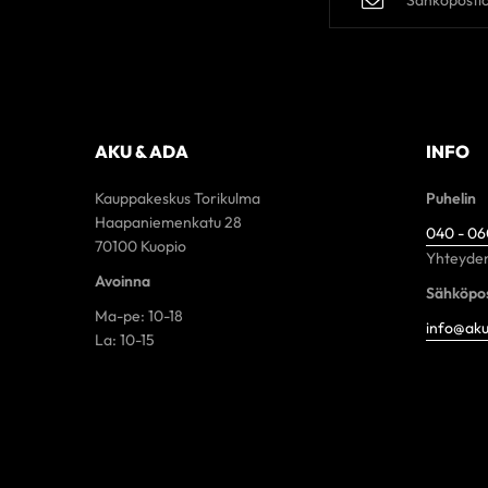
AKU & ADA
INFO
Kauppakeskus Torikulma
Puhelin
Haapaniemenkatu 28
040 - 0
70100 Kuopio
Yhteyden
Avoinna
Sähköpos
Ma-pe: 10-18
info@aku
La: 10-15