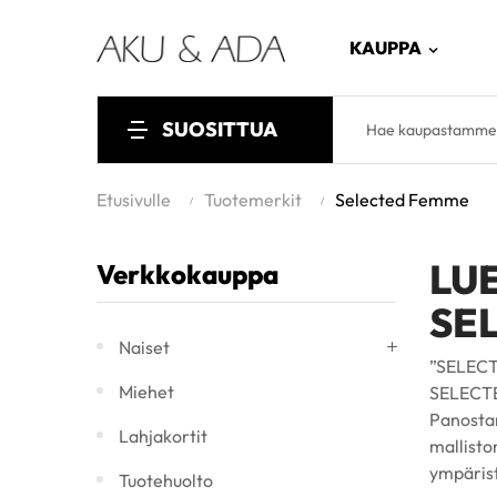
KAUPPA
SUOSITTUA
Etusivulle
Tuotemerkit
Selected Femme
LU
Verkkokauppa
SE
Naiset
”SELECTE
Miehet
SELECTED
Panosta
Lahjakortit
mallisto
ympärist
Tuotehuolto