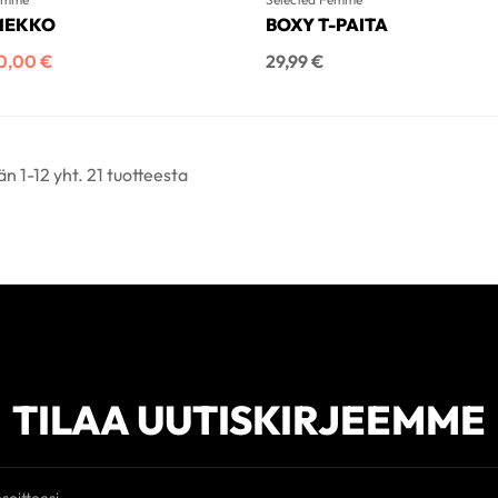
MEKKO
BOXY T-PAITA
hinta
nta
Hinta
0,00 €
29,99 €
n 1-12 yht. 21 tuotteesta
TILAA UUTISKIRJEEMME