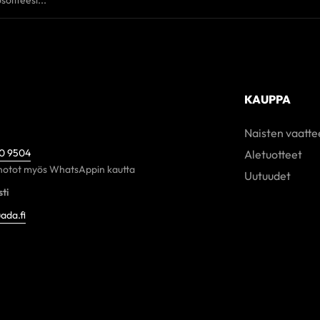
KAUPPA
Naisten vaatte
60 9504
Aletuotteet
otot myös WhatsAppin kautta
Uutuudet
ti
ada.fi