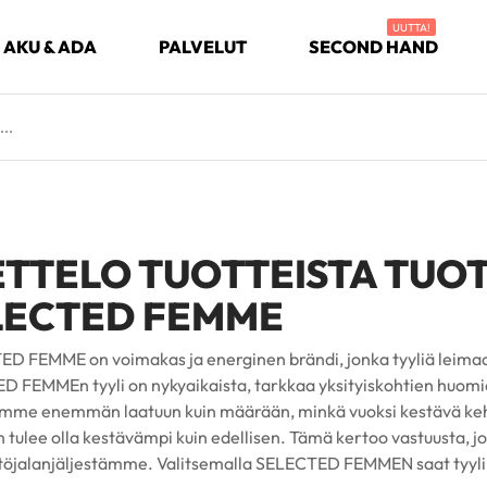
UUTTA!
AKU & ADA
PALVELUT
SECOND HAND
ETTELO TUOTTEISTA TUO
LECTED FEMME
D FEMME on voimakas ja energinen brändi, jonka tyyliä leimaa 
 FEMMEn tyyli on nykyaikaista, tarkkaa yksityiskohtien huomioim
mme enemmän laatuun kuin määrään, minkä vuoksi kestävä keh
n tulee olla kestävämpi kuin edellisen. Tämä kertoo vastuusta,
öjalanjäljestämme. Valitsemalla SELECTED FEMMEN saat tyylikk