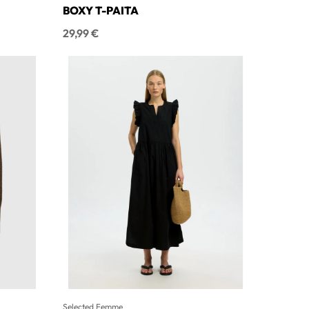
BOXY T-PAITA
Hinta
29,99 €
Selected Femme