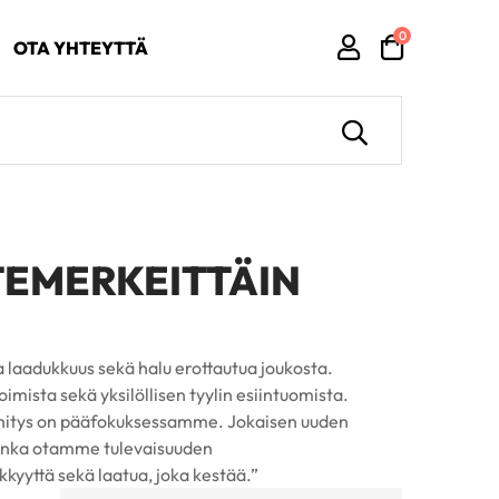
0
OTA YHTEYTTÄ
TEMERKEITTÄIN
laadukkuus sekä halu erottautua joukosta.
ista sekä yksilöllisen tyylin esiintuomista.
itys on pääfokuksessamme. Jokaisen uuden
 jonka otamme tulevaisuuden
yyttä sekä laatua, joka kestää.”