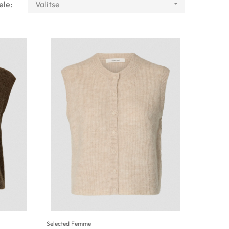
ele:
Valitse

Selected Femme