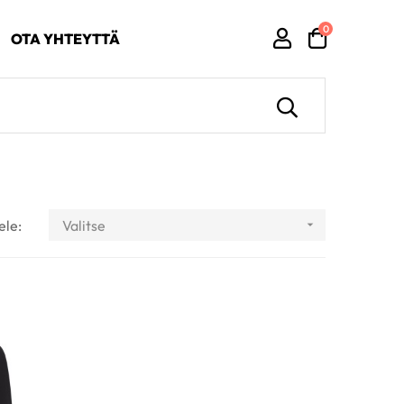
0
OTA YHTEYTTÄ
ele:
Valitse
