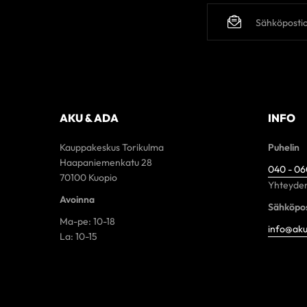
AKU & ADA
INFO
Kauppakeskus Torikulma
Puhelin
Haapaniemenkatu 28
040 - 0
70100 Kuopio
Yhteyden
Avoinna
Sähköpos
Ma-pe: 10-18
info@aku
La: 10-15