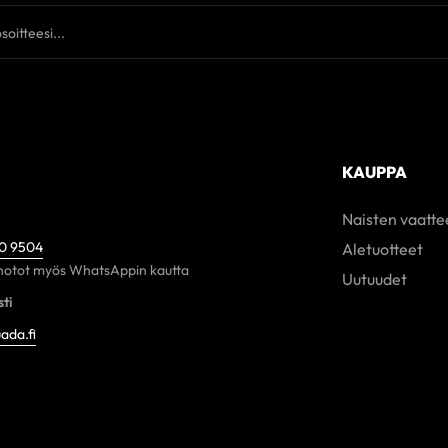
KAUPPA
Naisten vaatte
60 9504
Aletuotteet
otot myös WhatsAppin kautta
Uutuudet
ti
ada.fi