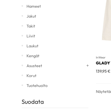
Hameet
Jakut
Takit
Liivit
Laukut
Kengät
InWear
GLADY 
Asusteet
Hinta
139,95 €
Korut
Tuotehuolto
Näytetää
Suodata