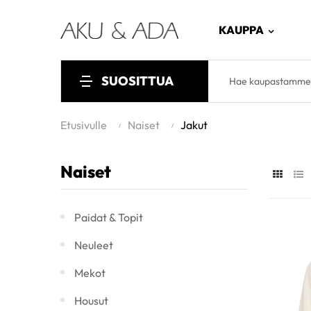
KAUPPA
SUOSITTUA
Etusivulle
Naiset
Jakut
Naiset
Paidat & Topit
Neuleet
Mekot
Housut