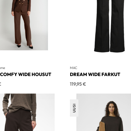
mme
MAC
 COMFY WIDE HOUSUT
DREAM WIDE FARKUT
Hinta
€
119,95 €
UUSI