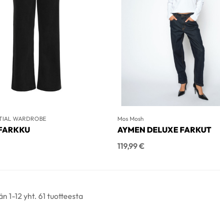
TIAL WARDROBE
Mos Mosh
FARKKU
AYMEN DELUXE FARKUT
Hinta
119,99 €
n 1-12 yht. 61 tuotteesta