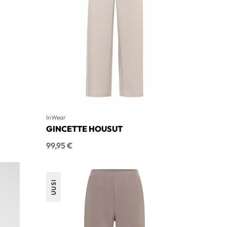
InWear
GINCETTE HOUSUT
Hinta
99,95 €
UUSI