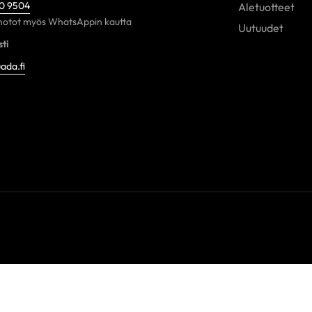
60 9504
Aletuotteet
otot myös WhatsAppin kautta
Uutuudet
ti
ada.fi