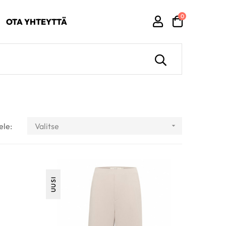
0
OTA YHTEYTTÄ
ele:
Valitse

UUSI