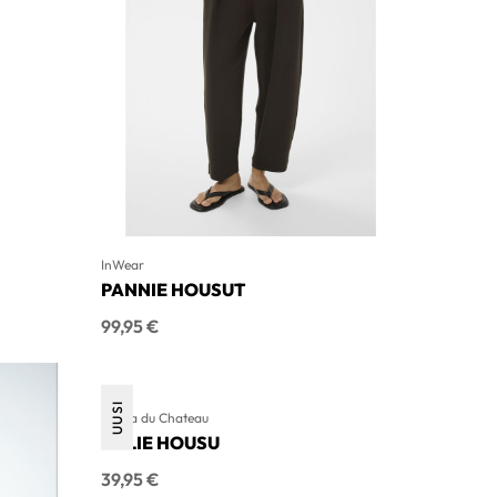
InWear
PANNIE HOUSUT
Hinta
99,95 €
UUSI
Marta du Chateau
KALIE HOUSU
Hinta
39,95 €