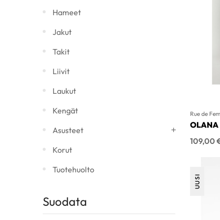
Hameet
Jakut
Takit
Liivit
Laukut
Kengät
Rue de Fe
OLANA
Asusteet
Hinta
109,00 
Korut
Tuotehuolto
UUSI
Suodata