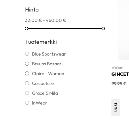
Hinta
32,00 € - 460,00 €
Tuotemerkki
Blue Sportswear
Bruuns Bazaar
InWear
Claire - Woman
GINCET
Hinta
Co'couture
99,95 €
Grace & Mila
InWear
UUSI
MAC
Marc O'Polo