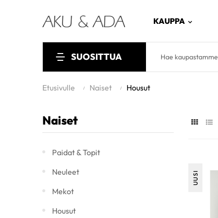
KAUPPA
SUOSITTUA
Etusivulle
Naiset
Housut
Naiset
Paidat & Topit
Neuleet
UUSI
Mekot
Housut