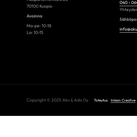
040 - 0
70100 Kuopio
Yhteyden
Avoinna
Sähköpos
Ma-pe: 10-18
info@aku
La: 10-15
Copyright © 2025 Aku & Ada Oy
Toteutus:
Inlean Creative