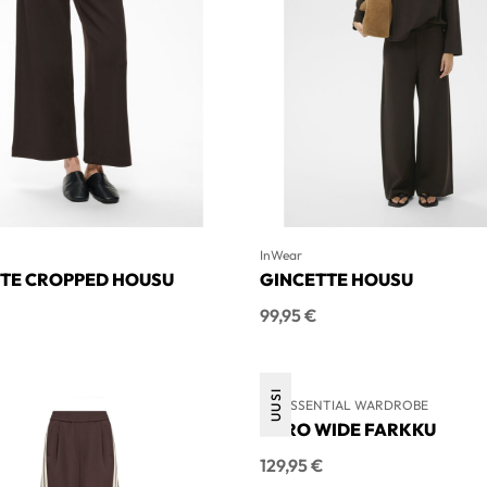
InWear
TE CROPPED HOUSU
GINCETTE HOUSU
Hinta
99,95 €
UUSI
MY ESSENTIAL WARDROBE
KARO WIDE FARKKU
Hinta
129,95 €