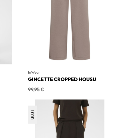
InWear
GINCETTE CROPPED HOUSU
Hinta
99,95 €
UUSI