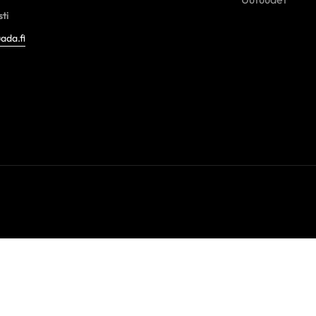
ti
ada.fi