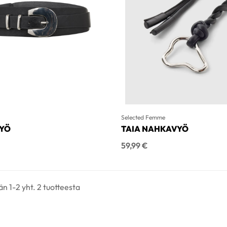
Selected Femme
VYÖ
TAIA NAHKAVYÖ
Hinta
59,99 €
n 1-2 yht. 2 tuotteesta