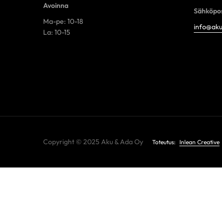
Avoinna
Sähköpos
Ma-pe: 10-18
info@aku
La: 10-15
Copyright © 2025 Aku & Ada Oy
Toteutus:
Inlean Creative