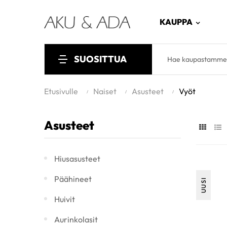
KAUPPA
SUOSITTUA
Etusivulle
Naiset
Asusteet
Vyöt
Asusteet
Hiusasusteet
Päähineet
UUSI
Huivit
Aurinkolasit