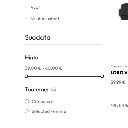
Vyöt
Muut Asusteet
Suodata
Hinta
Co'couture
39,00 € - 60,00 €
LORO 
Hinta
39,99 €
Tuotemerkki
Co'couture
Näytetää
Selected Femme