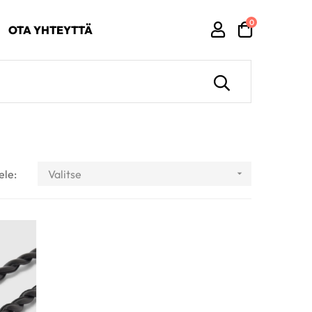
0
OTA YHTEYTTÄ
ele:
Valitse
