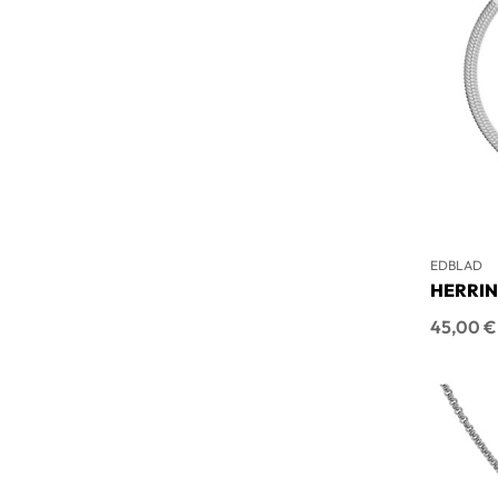
EDBLAD
HERRI
Hinta
45,00 €