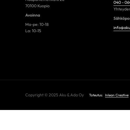
040 - 0
70100 Kuopio
Yhteyden
Avoinna
Sähköpos
Ma-pe: 10-18
info@aku
La: 10-15
Copyright © 2025 Aku & Ada Oy
Toteutus:
Inlean Creative