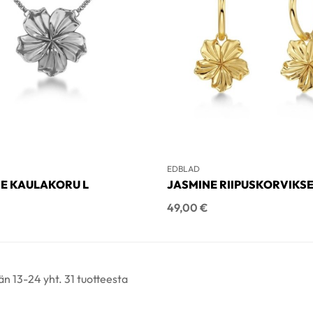
EDBLAD
E KAULAKORU L
JASMINE RIIPUSKORVIKS
Hinta
49,00 €
n 13-24 yht. 31 tuotteesta