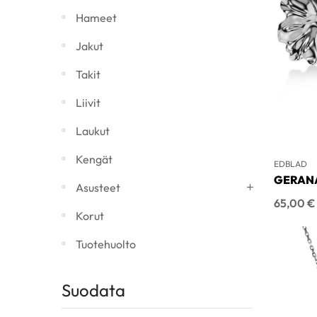
Hameet
Jakut
Takit
Liivit
Laukut
Kengät
EDBLAD
GERAN
Asusteet
Hinta
65,00 €
Korut
Tuotehuolto
Suodata