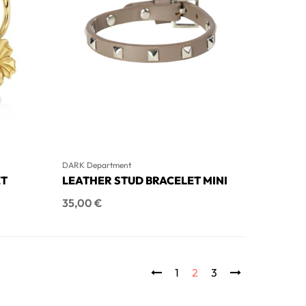
DARK Department
ET
LEATHER STUD BRACELET MINI
Hinta
35,00 €
1
2
3