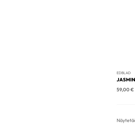
EDBLAD
JASMIN
Hinta
59,00 €
Näytetää