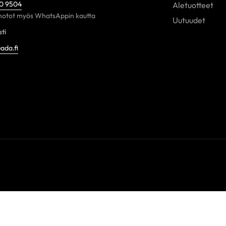
60 9504
Aletuotteet
otot myös WhatsAppin kautta
Uutuudet
ti
ada.fi