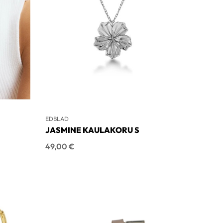
EDBLAD
JASMINE KAULAKORU S
Hinta
49,00 €