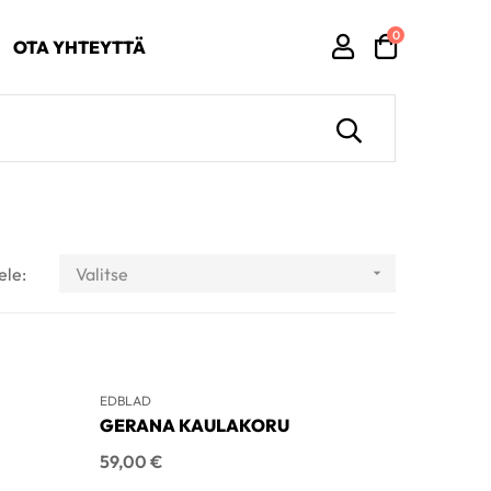
0
OTA YHTEYTTÄ
ele:
Valitse

EDBLAD
GERANA KAULAKORU
Hinta
59,00 €