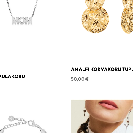
AMALFI KORVAKORU TUPLA
AULAKORU
VÄRIÄ!
Hinta
50,00 €