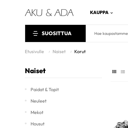
KAUPPA
SUOSITTUA
Etusivulle
Naiset
Korut
Naiset
Paidat & Topit
Neuleet
Mekot
Housut