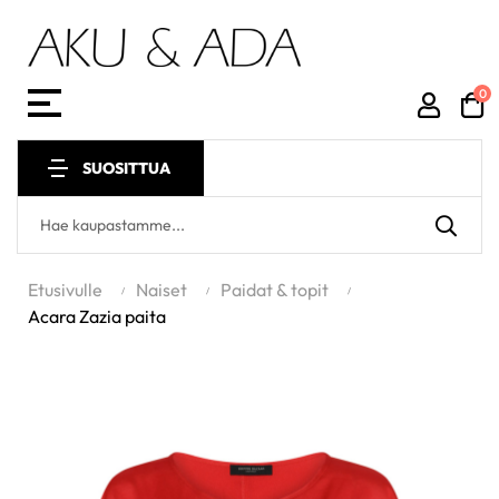
0
Toggle
☰
navigation
SUOSITTUA
Etusivulle
Naiset
Paidat & topit
Acara Zazia paita