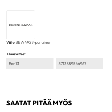
Viite
BBW4927-punainen
Tilausviitteet
Ean13
5713889566967
SAATAT PITÄÄ MYÖS