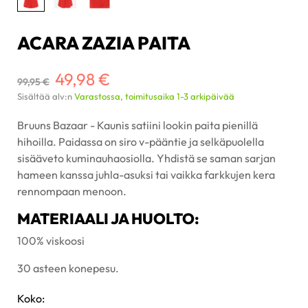
ACARA ZAZIA PAITA
49,98 €
99,95 €
Sisältää alv:n
Varastossa, toimitusaika 1-3 arkipäivää
Bruuns Bazaar - Kaunis satiini lookin paita pienillä
hihoilla. Paidassa on siro v-pääntie ja selkäpuolella
sisääveto kuminauhaosiolla. Yhdistä se saman sarjan
hameen kanssa juhla-asuksi tai vaikka farkkujen kera
rennompaan menoon.
MATERIAALI JA HUOLTO:
100% viskoosi
30 asteen konepesu.
Koko: