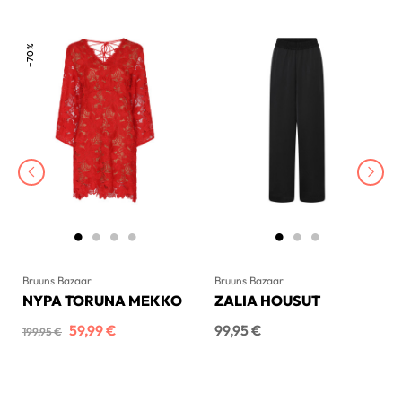
−70%
‹
›
Bruuns Bazaar
Bruuns Bazaar
NYPA TORUNA MEKKO
ZALIA HOUSUT
Normaalihinta
Hinta
Hinta
59,99 €
99,95 €
199,95 €