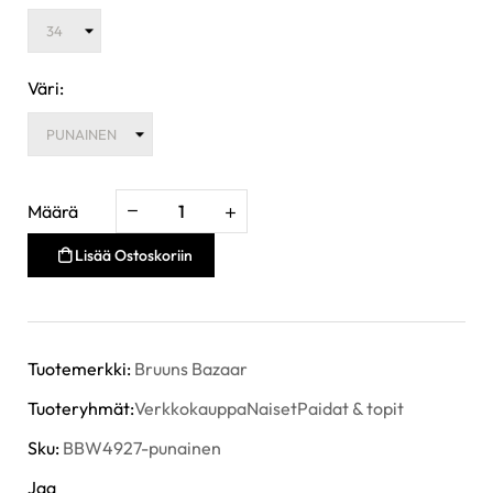
Väri:
Määrä
Lisää Ostoskoriin
Tuotemerkki:
Bruuns Bazaar
Tuoteryhmät:
Verkkokauppa
Naiset
Paidat & topit
Sku:
BBW4927-punainen
Jaa