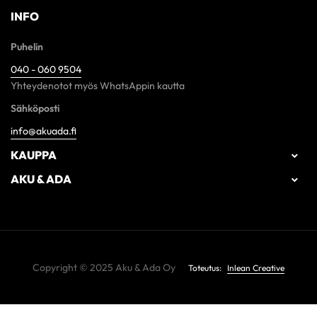
INFO
Puhelin
040 - 060 9504
Yhteydenotot myös WhatsAppin kautta
Sähköposti
info@akuada.fi
KAUPPA

AKU & ADA

Copyright © 2025 Aku & Ada Oy
Toteutus:
Inlean Creative