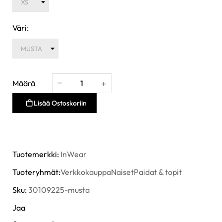
Väri:
Määrä
Lisää Ostoskoriin
Tuotemerkki:
InWear
Tuoteryhmät:
Verkkokauppa
Naiset
Paidat & topit
Sku:
30109225-musta
Jaa