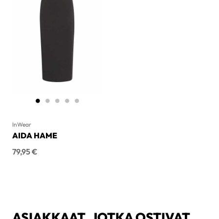
InWear
AIDA HAME
Hinta
79,95 €
ASIAKKAAT, JOTKA OSTIVAT