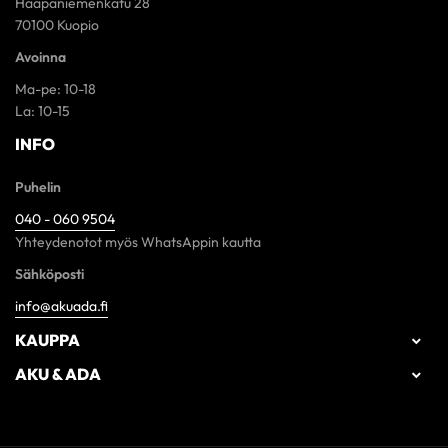
Haapaniemenkatu 28
70100 Kuopio
Avoinna
Ma-pe: 10-18
La: 10-15
INFO
Puhelin
040 - 060 9504
Yhteydenotot myös WhatsAppin kautta
Sähköposti
info@akuada.fi
KAUPPA

AKU & ADA
