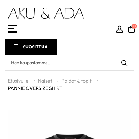
0
Toggle
☰
navigation
SUOSITTUA
Etusivulle
Naiset
Paidat & topit
PANNIE OVERSIZE SHIRT